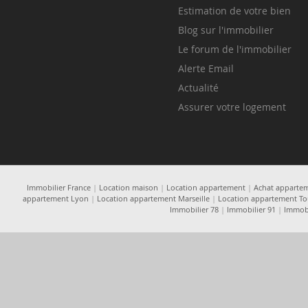
Estimation de votre bien
Blog sur l'immobilier
Le forum de l'immobilier
Alerte Email
Actualité
Assurer votre logement
Immobilier France
|
Location maison
|
Location appartement
|
Achat apparte
appartement Lyon
|
Location appartement Marseille
|
Location appartement To
Immobilier 78
|
Immobilier 91
|
Immobi