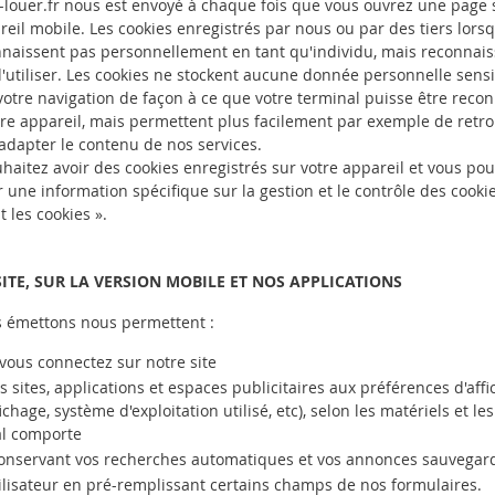
r-louer.fr nous est envoyé à chaque fois que vous ouvrez une page s
eil mobile. Les cookies enregistrés par nous ou par des tiers lorsq
nnaissent pas personnellement en tant qu'individu, mais reconnai
 d'utiliser. Les cookies ne stockent aucune donnée personnelle sen
tre navigation de façon à ce que votre terminal puisse être recon
 appareil, mais permettent plus facilement par exemple de retro
adapter le contenu de nos services.
uhaitez avoir des cookies enregistrés sur votre appareil et vous po
 une information spécifique sur la gestion et le contrôle des cookie
 les cookies ».
ITE, SUR LA VERSION MOBILE ET NOS APPLICATIONS
s émettons nous permettent :
 vous connectez sur notre site
s sites, applications et espaces publicitaires aux préférences d'aff
ichage, système d'exploitation utilisé, etc), selon les matériels et les
al comporte
 conservant vos recherches automatiques et vos annonces sauvegar
ilisateur en pré-remplissant certains champs de nos formulaires.