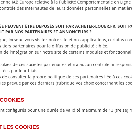
enne IAB Europe relative à la Publicité Comportementale en Ligne »,
contrôle des internautes de leurs données personnelles en matière 
ÉE PEUVENT ÊTRE DÉPOSÉS SOIT PAR ACHETER-LOUER.FR, SOIT P
OIT PAR NOS PARTENAIRES ET ANNONCEURS ?
que, lorsque vous visitez notre site et nos applications, certains co
tiers partenaires pour la diffusion de publicité ciblée.
on de l'intégration sur notre site de certains modules et fonctionna
ookies de ces sociétés partenaires et n'a aucun contrôle ni responsa
ctées par leur biais.
 de consulter la propre politique de ces partenaires liée à ces cooki
ies prévue par ces derniers (rubrique Vos choix concernant les coo
 COOKIES
nt configurés pour une durée de validité maximum de 13 (treize) m
 LES COOKIES