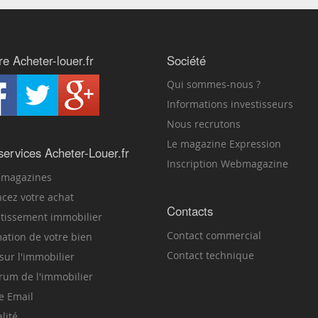
re Acheter-louer.fr
Société
Qui sommes-nous ?
Informations investisseurs
Nous recrutons
Le magazine Expression
services Acheter-Louer.fr
Inscription Webmagazine
magazines
ncez votre achat
Contacts
stissement immobilier
Contact commercial
mation de votre bien
Contact technique
sur l'immobilier
orum de l'immobilier
e Email
lité