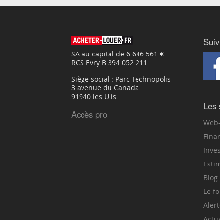
Suiv
SA au capital de 6 646 561 €
RCS Evry B 394 052 211
Siège social : Parc Technopolis
3 avenue du Canada
91940 les Ulis
Les 
Accès pro
Web-
Fina
Inve
Esti
Blog 
Le f
Alert
Actua